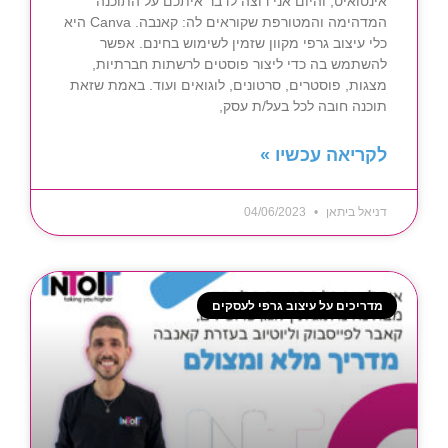
אינטואיט, והיום אני רוצה לדבר איתכם על התוכנה
המדהימה והמטורפת שקוראים לה: קאנבה. Canva היא
כלי עיצוב גרפי מקוון שזמין לשימוש בחינם. אפשר
להשתמש בה כדי ליצור פוסטים לרשתות חברתיות,
מצגות, פוסטרים, סרטונים, לוגואים ועוד. באמת שזאת
תוכנה חובה לכל בעל/ת עסק,
לקריאה עכשיו »
דניאל ביתאן
04/06/2023
מדריכים על עיצוב גרפי לעסקים